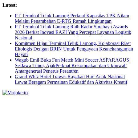
Skip
Latest:
to
PT Terminal Teluk Lamong Perkuat Kapasitas TPK Nilam
content
Melalui Penambahan E-RTG Ramah Lingkungan
PT Terminal Teluk Lamong Raih Radar Surabaya Awards
2026 Berkat Inovasi EAZI Yang Percepat Layanan Logistik
Nasional
Komitmen Hijau Terminal Teluk Lamong, Kolaborasi Riset
Ekologis Dengan BRIN Untuk Pengayaan Keanekaragaman
Hayati
Wagub Emil Buka Fun Match Mini Soccer ASPARAGUS
Se-Jawa Timur, AjakPerkuat Kekompakan dan Ukhuwah
Antargenerasi Penerus Pesantren
Grand Whiz Hotel Trawas Rayakan Hari Anak Nasional
Lewat Beragam Permainan Edukatif dan Aktivitas Kreatif