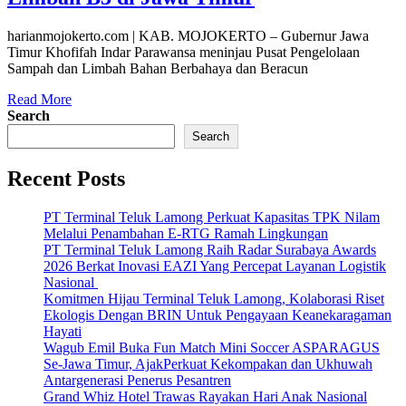
harianmojokerto.com | KAB. MOJOKERTO – Gubernur Jawa
Timur Khofifah Indar Parawansa meninjau Pusat Pengelolaan
Sampah dan Limbah Bahan Berbahaya dan Beracun
Read More
Search
Search
Recent Posts
PT Terminal Teluk Lamong Perkuat Kapasitas TPK Nilam
Melalui Penambahan E-RTG Ramah Lingkungan
PT Terminal Teluk Lamong Raih Radar Surabaya Awards
2026 Berkat Inovasi EAZI Yang Percepat Layanan Logistik
Nasional
Komitmen Hijau Terminal Teluk Lamong, Kolaborasi Riset
Ekologis Dengan BRIN Untuk Pengayaan Keanekaragaman
Hayati
Wagub Emil Buka Fun Match Mini Soccer ASPARAGUS
Se-Jawa Timur, AjakPerkuat Kekompakan dan Ukhuwah
Antargenerasi Penerus Pesantren
Grand Whiz Hotel Trawas Rayakan Hari Anak Nasional