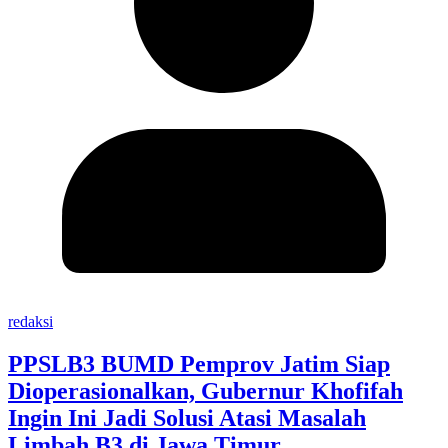
redaksi
PPSLB3 BUMD Pemprov Jatim Siap
Dioperasionalkan, Gubernur Khofifah
Ingin Ini Jadi Solusi Atasi Masalah
Limbah B3 di Jawa Timur