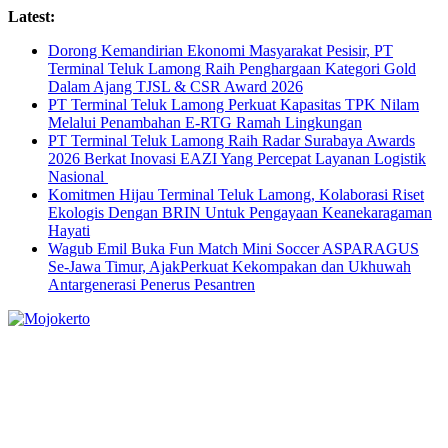
Skip
Latest:
to
Dorong Kemandirian Ekonomi Masyarakat Pesisir, PT
content
Terminal Teluk Lamong Raih Penghargaan Kategori Gold
Dalam Ajang TJSL & CSR Award 2026
PT Terminal Teluk Lamong Perkuat Kapasitas TPK Nilam
Melalui Penambahan E-RTG Ramah Lingkungan
PT Terminal Teluk Lamong Raih Radar Surabaya Awards
2026 Berkat Inovasi EAZI Yang Percepat Layanan Logistik
Nasional
Komitmen Hijau Terminal Teluk Lamong, Kolaborasi Riset
Ekologis Dengan BRIN Untuk Pengayaan Keanekaragaman
Hayati
Wagub Emil Buka Fun Match Mini Soccer ASPARAGUS
Se-Jawa Timur, AjakPerkuat Kekompakan dan Ukhuwah
Antargenerasi Penerus Pesantren