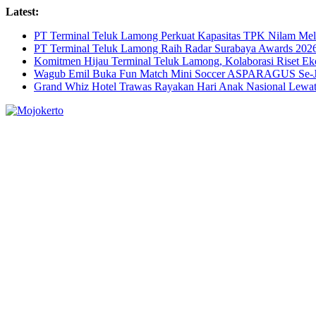
Skip
Latest:
to
PT Terminal Teluk Lamong Perkuat Kapasitas TPK Nilam M
content
PT Terminal Teluk Lamong Raih Radar Surabaya Awards 2026 
Komitmen Hijau Terminal Teluk Lamong, Kolaborasi Riset 
Wagub Emil Buka Fun Match Mini Soccer ASPARAGUS Se-Jaw
Grand Whiz Hotel Trawas Rayakan Hari Anak Nasional Lewat 