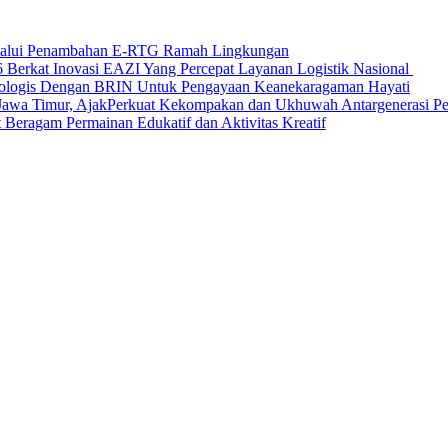
elalui Penambahan E-RTG Ramah Lingkungan
Berkat Inovasi EAZI Yang Percepat Layanan Logistik Nasional
Ekologis Dengan BRIN Untuk Pengayaan Keanekaragaman Hayati
a Timur, AjakPerkuat Kekompakan dan Ukhuwah Antargenerasi Pen
Beragam Permainan Edukatif dan Aktivitas Kreatif