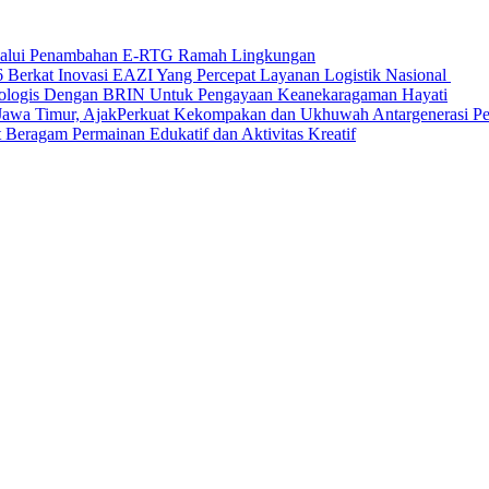
elalui Penambahan E-RTG Ramah Lingkungan
Berkat Inovasi EAZI Yang Percepat Layanan Logistik Nasional
Ekologis Dengan BRIN Untuk Pengayaan Keanekaragaman Hayati
a Timur, AjakPerkuat Kekompakan dan Ukhuwah Antargenerasi Pen
Beragam Permainan Edukatif dan Aktivitas Kreatif