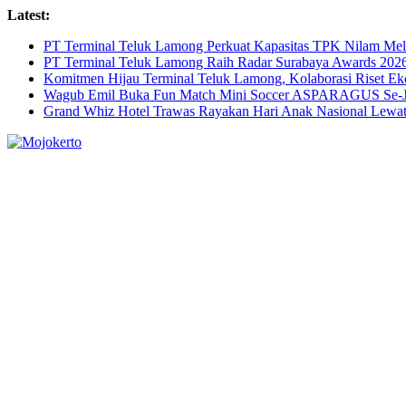
Skip
Latest:
to
PT Terminal Teluk Lamong Perkuat Kapasitas TPK Nilam M
content
PT Terminal Teluk Lamong Raih Radar Surabaya Awards 2026 
Komitmen Hijau Terminal Teluk Lamong, Kolaborasi Riset 
Wagub Emil Buka Fun Match Mini Soccer ASPARAGUS Se-Jaw
Grand Whiz Hotel Trawas Rayakan Hari Anak Nasional Lewat 