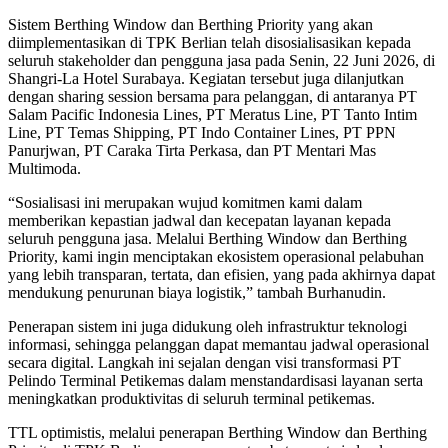
Sistem Berthing Window dan Berthing Priority yang akan
diimplementasikan di TPK Berlian telah disosialisasikan kepada
seluruh stakeholder dan pengguna jasa pada Senin, 22 Juni 2026, di
Shangri-La Hotel Surabaya. Kegiatan tersebut juga dilanjutkan
dengan sharing session bersama para pelanggan, di antaranya PT
Salam Pacific Indonesia Lines, PT Meratus Line, PT Tanto Intim
Line, PT Temas Shipping, PT Indo Container Lines, PT PPN
Panurjwan, PT Caraka Tirta Perkasa, dan PT Mentari Mas
Multimoda.
“Sosialisasi ini merupakan wujud komitmen kami dalam
memberikan kepastian jadwal dan kecepatan layanan kepada
seluruh pengguna jasa. Melalui Berthing Window dan Berthing
Priority, kami ingin menciptakan ekosistem operasional pelabuhan
yang lebih transparan, tertata, dan efisien, yang pada akhirnya dapat
mendukung penurunan biaya logistik,” tambah Burhanudin.
Penerapan sistem ini juga didukung oleh infrastruktur teknologi
informasi, sehingga pelanggan dapat memantau jadwal operasional
secara digital. Langkah ini sejalan dengan visi transformasi PT
Pelindo Terminal Petikemas dalam menstandardisasi layanan serta
meningkatkan produktivitas di seluruh terminal petikemas.
TTL optimistis, melalui penerapan Berthing Window dan Berthing