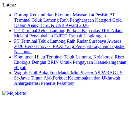
Skip
Latest:
to
Dorong Kemandirian Ekonomi Masyarakat Pesisir, PT
content
Terminal Teluk Lamong Raih Penghargaan Kategori Gold
Dalam Ajang TJSL & CSR Award 2026
PT Terminal Teluk Lamong Perkuat Kapasitas TPK Nilam
Melalui Penambahan E-RTG Ramah Lingkungan
PT Terminal Teluk Lamong Raih Radar Surabaya Awards
2026 Berkat Inovasi EAZI Yang Percepat Layanan Logistik
Nasional
Komitmen Hijau Terminal Teluk Lamong, Kolaborasi Riset
Ekologis Dengan BRIN Untuk Pengayaan Keanekaragaman
Hayati
Wagub Emil Buka Fun Match Mini Soccer ASPARAGUS
Se-Jawa Timur, AjakPerkuat Kekompakan dan Ukhuwah
Antargenerasi Penerus Pesantren