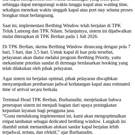
sehingga dapat mengurangi waktu tunggu kapal atau waiting time,
sekaligus menekan waktu singgah kapal atau port stay selama proses
bongkar muat berlangsung.
Saat ini, implementasi Berthing Window telah berjalan di TPK
Teluk Lamong dan TPK Nilam. Selanjutnya, sistem ini dijadwalkan
mulai diterapkan di TPK Berlian pada 1 Juli 2026.
Di TPK Berlian, skema Berthing Window dirancang dengan pola 7
hari, 5 hari, dan 3,5 hari. Untuk kapal di luar pola tersebut,
pelayanan akan diatur melalui program Berthing Priority, yaitu
mekanisme prioritas sandar di dermaga berdasarkan booking yang
telah dilakukan oleh pihak pelayaran.
Agar sistem ini berjalan optimal, pihak pelayaran diwajibkan
menyampaikan pembaruan jadwal kedatangan kapal atau estimated
time of arrival secara berkala.
Terminal Head TPK Berlian, Burhanudin, menjelaskan bahwa
penerapan sistem ini menjadi bagian dari upaya peningkatan
kepastian layanan bagi pengguna jasa.
“Guna mendukung implementasi ini, kami akan mengoptimalkan
empat tambatan sebagai dedicated berthing window. Langkah ini
diambil untuk memastikan alokasi sandar kapal berjalan lebih
terjadwal, tertata, dan efektif,” ujar Burhanudin.