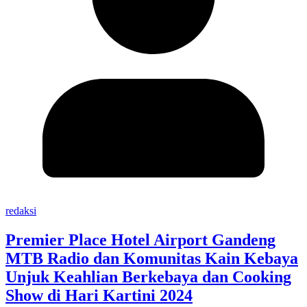
redaksi
Premier Place Hotel Airport Gandeng
MTB Radio dan Komunitas Kain Kebaya
Unjuk Keahlian Berkebaya dan Cooking
Show di Hari Kartini 2024