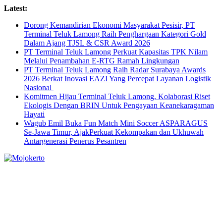
Skip
Latest:
to
Dorong Kemandirian Ekonomi Masyarakat Pesisir, PT
content
Terminal Teluk Lamong Raih Penghargaan Kategori Gold
Dalam Ajang TJSL & CSR Award 2026
PT Terminal Teluk Lamong Perkuat Kapasitas TPK Nilam
Melalui Penambahan E-RTG Ramah Lingkungan
PT Terminal Teluk Lamong Raih Radar Surabaya Awards
2026 Berkat Inovasi EAZI Yang Percepat Layanan Logistik
Nasional
Komitmen Hijau Terminal Teluk Lamong, Kolaborasi Riset
Ekologis Dengan BRIN Untuk Pengayaan Keanekaragaman
Hayati
Wagub Emil Buka Fun Match Mini Soccer ASPARAGUS
Se-Jawa Timur, AjakPerkuat Kekompakan dan Ukhuwah
Antargenerasi Penerus Pesantren