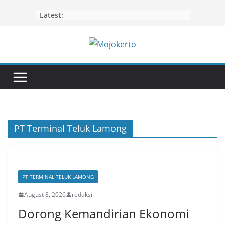
Skip
Latest:
to
content
PT Terminal Teluk Lamong
PT TERMINAL TELUK LAMONG
August 8, 2026
redaksi
Dorong Kemandirian Ekonomi