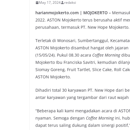
May 17, 2024
redaksi
harianmojokerto.com | MOJOKERTO –
Memasuki
2022. ASTON Mojokerto terus berusaha aktif m
perusahaan, termasuk PT. New Hope Mojokerto.
Terletak di Wonosari, Sumbertanggul, Kecamat
ASTON Mojokerto disambut hangat oleh jajara
(15/05/24). Pukul 08.30 acara
Coffee Morning
dibu
Mojokerto Ibu Franciska Savitri, kemudian dila
Siomay Goreng, Fruit Tartlet, Slice Cake, Roll 
ASTON Mojokerto.
Dihadiri total 30 karyawan PT. New Hope dari b
antar karyawan yang tergambar dari raut wajah
“Beberapa kali kami mengadakan acara di ASTO
nyaman. Semoga dengan
Coffee Morning
ini, hu
dapat terus saling dukung dalam sinergi positi