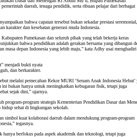
ndidikan Dasar dan Menengah RI Abdul Mu’ti, Bupati Pamekasan
emerintah daerah, tenaga pendidik, serta ribuan pelajar dari berbagai
mpaikan bahwa capaian tersebut bukan sekadar prestasi seremonial, 
n karakter dan kesehatan generasi muda Indonesia.
 Kabupaten Pamekasan dan seluruh pihak yang telah bekerja keras
menunjukkan bahwa pendidikan adalah gerakan bersama yang dibangun 
n masa depan Indonesia yang lebih maju,” kata Adhy usai menghadiri
 menjadi bukti nyata
uh, dan berkarakter.
ersebut melalui pemecahan Rekor MURI ‘Senam Anak Indonesia Hebat’
n ini bukan hanya untuk meningkatkan kebugaran fisik, tetapi juga
hat sejak dini,” ujarnya.
h program-program strategis Kementerian Pendidikan Dasar dan Men
 hidup sehat di lingkungan sekolah.
kan simbol kuat kolaborasi daerah dalam mendukung program-program
nesia,” tegasnya.
hanya berfokus pada aspek akademik dan teknologi, tetapi juga