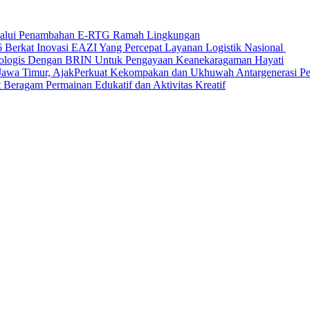
elalui Penambahan E-RTG Ramah Lingkungan
Berkat Inovasi EAZI Yang Percepat Layanan Logistik Nasional
Ekologis Dengan BRIN Untuk Pengayaan Keanekaragaman Hayati
a Timur, AjakPerkuat Kekompakan dan Ukhuwah Antargenerasi Pen
Beragam Permainan Edukatif dan Aktivitas Kreatif