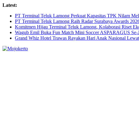
Skip
Latest:
to
PT Terminal Teluk Lamong Perkuat Kapasitas TPK Nilam M
content
PT Terminal Teluk Lamong Raih Radar Surabaya Awards 2026 
Komitmen Hijau Terminal Teluk Lamong, Kolaborasi Riset 
Wagub Emil Buka Fun Match Mini Soccer ASPARAGUS Se-Jaw
Grand Whiz Hotel Trawas Rayakan Hari Anak Nasional Lewat 