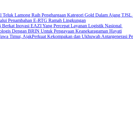
nal Teluk Lamong Raih Penghargaan Kategori Gold Dalam Ajang TJS
elalui Penambahan E-RTG Ramah Lingkungan
Berkat Inovasi EAZI Yang Percepat Layanan Logistik Nasional
Ekologis Dengan BRIN Untuk Pengayaan Keanekaragaman Hayati
a Timur, AjakPerkuat Kekompakan dan Ukhuwah Antargenerasi Pen