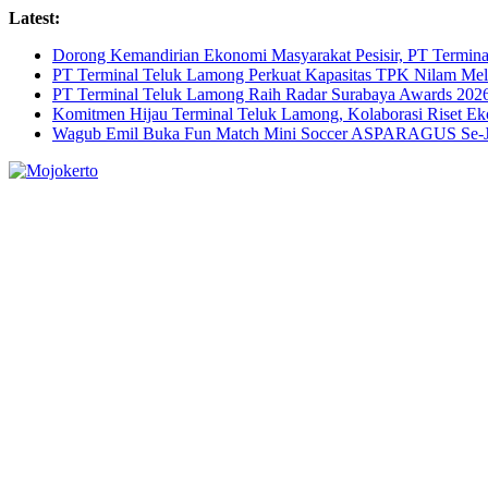
Skip
Latest:
to
Dorong Kemandirian Ekonomi Masyarakat Pesisir, PT Termi
content
PT Terminal Teluk Lamong Perkuat Kapasitas TPK Nilam M
PT Terminal Teluk Lamong Raih Radar Surabaya Awards 2026 
Komitmen Hijau Terminal Teluk Lamong, Kolaborasi Riset 
Wagub Emil Buka Fun Match Mini Soccer ASPARAGUS Se-Jaw