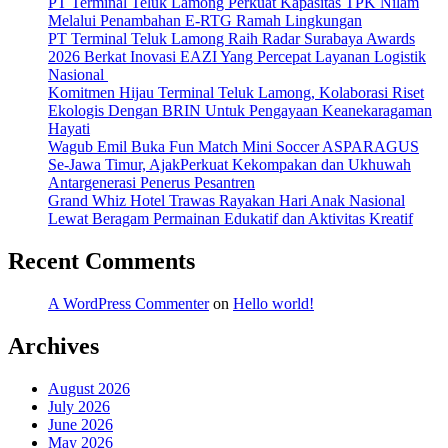
PT Terminal Teluk Lamong Perkuat Kapasitas TPK Nilam
Melalui Penambahan E-RTG Ramah Lingkungan
PT Terminal Teluk Lamong Raih Radar Surabaya Awards
2026 Berkat Inovasi EAZI Yang Percepat Layanan Logistik
Nasional
Komitmen Hijau Terminal Teluk Lamong, Kolaborasi Riset
Ekologis Dengan BRIN Untuk Pengayaan Keanekaragaman
Hayati
Wagub Emil Buka Fun Match Mini Soccer ASPARAGUS
Se-Jawa Timur, AjakPerkuat Kekompakan dan Ukhuwah
Antargenerasi Penerus Pesantren
Grand Whiz Hotel Trawas Rayakan Hari Anak Nasional
Lewat Beragam Permainan Edukatif dan Aktivitas Kreatif
Recent Comments
A WordPress Commenter
on
Hello world!
Archives
August 2026
July 2026
June 2026
May 2026