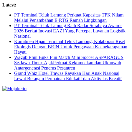
Skip
Latest:
to
PT Terminal Teluk Lamong Perkuat Kapasitas TPK Nilam
content
Melalui Penambahan E-RTG Ramah Lingkungan
PT Terminal Teluk Lamong Raih Radar Surabaya Awards
2026 Berkat Inovasi EAZI Yang Percepat Layanan Logistik
Nasional
Komitmen Hijau Terminal Teluk Lamong, Kolaborasi Riset
Ekologis Dengan BRIN Untuk Pengayaan Keanekaragaman
Hayati
Wagub Emil Buka Fun Match Mini Soccer ASPARAGUS
Se-Jawa Timur, AjakPerkuat Kekompakan dan Ukhuwah
Antargenerasi Penerus Pesantren
Grand Whiz Hotel Trawas Rayakan Hari Anak Nasional
Lewat Beragam Permainan Edukatif dan Aktivitas Kreatif