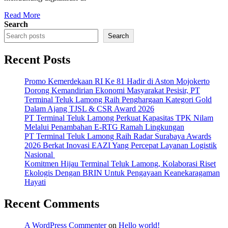
Read More
Search
Search
Recent Posts
Promo Kemerdekaan RI Ke 81 Hadir di Aston Mojokerto
Dorong Kemandirian Ekonomi Masyarakat Pesisir, PT
Terminal Teluk Lamong Raih Penghargaan Kategori Gold
Dalam Ajang TJSL & CSR Award 2026
PT Terminal Teluk Lamong Perkuat Kapasitas TPK Nilam
Melalui Penambahan E-RTG Ramah Lingkungan
PT Terminal Teluk Lamong Raih Radar Surabaya Awards
2026 Berkat Inovasi EAZI Yang Percepat Layanan Logistik
Nasional
Komitmen Hijau Terminal Teluk Lamong, Kolaborasi Riset
Ekologis Dengan BRIN Untuk Pengayaan Keanekaragaman
Hayati
Recent Comments
A WordPress Commenter
on
Hello world!