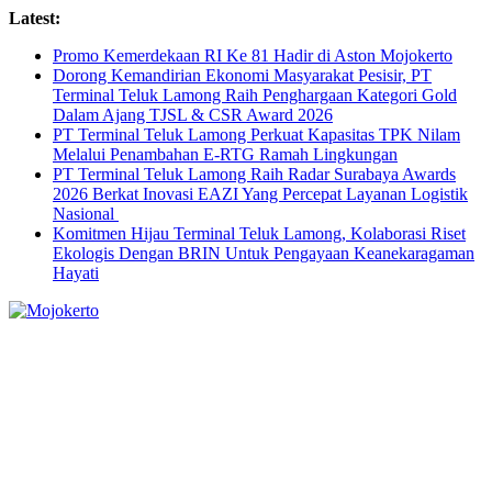
Skip
Latest:
to
Promo Kemerdekaan RI Ke 81 Hadir di Aston Mojokerto
content
Dorong Kemandirian Ekonomi Masyarakat Pesisir, PT
Terminal Teluk Lamong Raih Penghargaan Kategori Gold
Dalam Ajang TJSL & CSR Award 2026
PT Terminal Teluk Lamong Perkuat Kapasitas TPK Nilam
Melalui Penambahan E-RTG Ramah Lingkungan
PT Terminal Teluk Lamong Raih Radar Surabaya Awards
2026 Berkat Inovasi EAZI Yang Percepat Layanan Logistik
Nasional
Komitmen Hijau Terminal Teluk Lamong, Kolaborasi Riset
Ekologis Dengan BRIN Untuk Pengayaan Keanekaragaman
Hayati