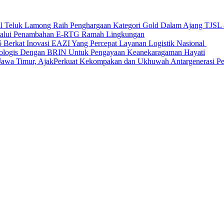
nal Teluk Lamong Raih Penghargaan Kategori Gold Dalam Ajang TJS
elalui Penambahan E-RTG Ramah Lingkungan
Berkat Inovasi EAZI Yang Percepat Layanan Logistik Nasional
Ekologis Dengan BRIN Untuk Pengayaan Keanekaragaman Hayati
a Timur, AjakPerkuat Kekompakan dan Ukhuwah Antargenerasi Pen