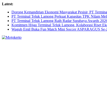
Skip
Latest:
to
Dorong Kemandirian Ekonomi Masyarakat Pesisir, PT Termi
content
PT Terminal Teluk Lamong Perkuat Kapasitas TPK Nilam M
PT Terminal Teluk Lamong Raih Radar Surabaya Awards 2026 
Komitmen Hijau Terminal Teluk Lamong, Kolaborasi Riset 
Wagub Emil Buka Fun Match Mini Soccer ASPARAGUS Se-Jaw