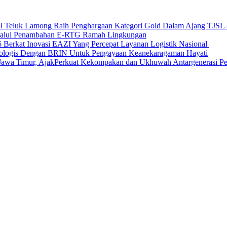
nal Teluk Lamong Raih Penghargaan Kategori Gold Dalam Ajang TJS
elalui Penambahan E-RTG Ramah Lingkungan
Berkat Inovasi EAZI Yang Percepat Layanan Logistik Nasional
Ekologis Dengan BRIN Untuk Pengayaan Keanekaragaman Hayati
a Timur, AjakPerkuat Kekompakan dan Ukhuwah Antargenerasi Pen