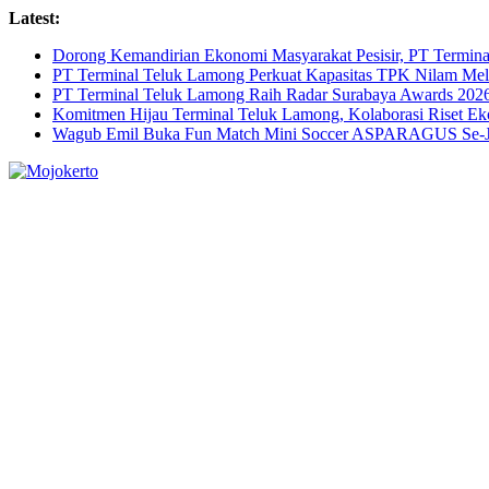
Skip
Latest:
to
Dorong Kemandirian Ekonomi Masyarakat Pesisir, PT Termi
content
PT Terminal Teluk Lamong Perkuat Kapasitas TPK Nilam M
PT Terminal Teluk Lamong Raih Radar Surabaya Awards 2026 
Komitmen Hijau Terminal Teluk Lamong, Kolaborasi Riset 
Wagub Emil Buka Fun Match Mini Soccer ASPARAGUS Se-Jaw