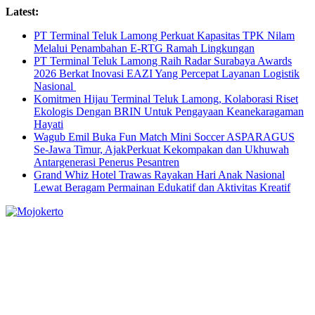
Skip
Latest:
to
PT Terminal Teluk Lamong Perkuat Kapasitas TPK Nilam
content
Melalui Penambahan E-RTG Ramah Lingkungan
PT Terminal Teluk Lamong Raih Radar Surabaya Awards
2026 Berkat Inovasi EAZI Yang Percepat Layanan Logistik
Nasional
Komitmen Hijau Terminal Teluk Lamong, Kolaborasi Riset
Ekologis Dengan BRIN Untuk Pengayaan Keanekaragaman
Hayati
Wagub Emil Buka Fun Match Mini Soccer ASPARAGUS
Se-Jawa Timur, AjakPerkuat Kekompakan dan Ukhuwah
Antargenerasi Penerus Pesantren
Grand Whiz Hotel Trawas Rayakan Hari Anak Nasional
Lewat Beragam Permainan Edukatif dan Aktivitas Kreatif