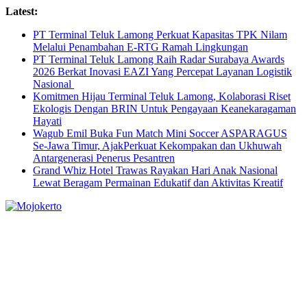
Skip
Latest:
to
PT Terminal Teluk Lamong Perkuat Kapasitas TPK Nilam
content
Melalui Penambahan E-RTG Ramah Lingkungan
PT Terminal Teluk Lamong Raih Radar Surabaya Awards
2026 Berkat Inovasi EAZI Yang Percepat Layanan Logistik
Nasional
Komitmen Hijau Terminal Teluk Lamong, Kolaborasi Riset
Ekologis Dengan BRIN Untuk Pengayaan Keanekaragaman
Hayati
Wagub Emil Buka Fun Match Mini Soccer ASPARAGUS
Se-Jawa Timur, AjakPerkuat Kekompakan dan Ukhuwah
Antargenerasi Penerus Pesantren
Grand Whiz Hotel Trawas Rayakan Hari Anak Nasional
Lewat Beragam Permainan Edukatif dan Aktivitas Kreatif