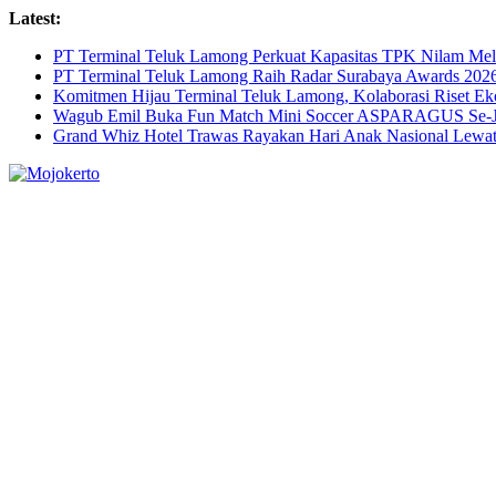
Skip
Latest:
to
PT Terminal Teluk Lamong Perkuat Kapasitas TPK Nilam M
content
PT Terminal Teluk Lamong Raih Radar Surabaya Awards 2026 
Komitmen Hijau Terminal Teluk Lamong, Kolaborasi Riset 
Wagub Emil Buka Fun Match Mini Soccer ASPARAGUS Se-Jaw
Grand Whiz Hotel Trawas Rayakan Hari Anak Nasional Lewat 