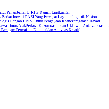
elalui Penambahan E-RTG Ramah Lingkungan
Berkat Inovasi EAZI Yang Percepat Layanan Logistik Nasional
Ekologis Dengan BRIN Untuk Pengayaan Keanekaragaman Hayati
a Timur, AjakPerkuat Kekompakan dan Ukhuwah Antargenerasi Pen
Beragam Permainan Edukatif dan Aktivitas Kreatif