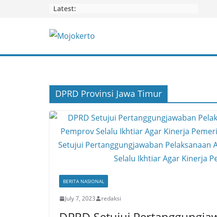
Skip
Latest:
to
content
DPRD Provinsi Jawa Timur
BERITA NASIONAL
July 7, 2023
redaksi
DPRD Setujui Pertanggungja