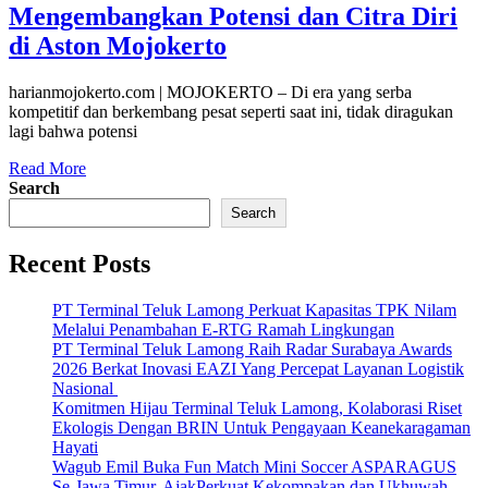
Mengembangkan Potensi dan Citra Diri
di Aston Mojokerto
harianmojokerto.com | MOJOKERTO – Di era yang serba
kompetitif dan berkembang pesat seperti saat ini, tidak diragukan
lagi bahwa potensi
Read More
Search
Search
Recent Posts
PT Terminal Teluk Lamong Perkuat Kapasitas TPK Nilam
Melalui Penambahan E-RTG Ramah Lingkungan
PT Terminal Teluk Lamong Raih Radar Surabaya Awards
2026 Berkat Inovasi EAZI Yang Percepat Layanan Logistik
Nasional
Komitmen Hijau Terminal Teluk Lamong, Kolaborasi Riset
Ekologis Dengan BRIN Untuk Pengayaan Keanekaragaman
Hayati
Wagub Emil Buka Fun Match Mini Soccer ASPARAGUS
Se-Jawa Timur, AjakPerkuat Kekompakan dan Ukhuwah