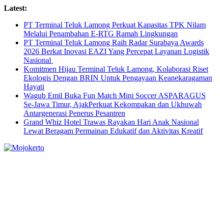
Skip
Latest:
to
PT Terminal Teluk Lamong Perkuat Kapasitas TPK Nilam
content
Melalui Penambahan E-RTG Ramah Lingkungan
PT Terminal Teluk Lamong Raih Radar Surabaya Awards
2026 Berkat Inovasi EAZI Yang Percepat Layanan Logistik
Nasional
Komitmen Hijau Terminal Teluk Lamong, Kolaborasi Riset
Ekologis Dengan BRIN Untuk Pengayaan Keanekaragaman
Hayati
Wagub Emil Buka Fun Match Mini Soccer ASPARAGUS
Se-Jawa Timur, AjakPerkuat Kekompakan dan Ukhuwah
Antargenerasi Penerus Pesantren
Grand Whiz Hotel Trawas Rayakan Hari Anak Nasional
Lewat Beragam Permainan Edukatif dan Aktivitas Kreatif