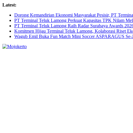
Skip
Latest:
to
Dorong Kemandirian Ekonomi Masyarakat Pesisir, PT Termi
content
PT Terminal Teluk Lamong Perkuat Kapasitas TPK Nilam M
PT Terminal Teluk Lamong Raih Radar Surabaya Awards 2026 
Komitmen Hijau Terminal Teluk Lamong, Kolaborasi Riset 
Wagub Emil Buka Fun Match Mini Soccer ASPARAGUS Se-Jaw