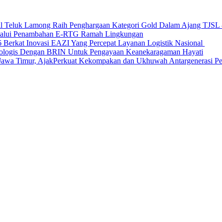
nal Teluk Lamong Raih Penghargaan Kategori Gold Dalam Ajang TJS
elalui Penambahan E-RTG Ramah Lingkungan
Berkat Inovasi EAZI Yang Percepat Layanan Logistik Nasional
Ekologis Dengan BRIN Untuk Pengayaan Keanekaragaman Hayati
a Timur, AjakPerkuat Kekompakan dan Ukhuwah Antargenerasi Pen