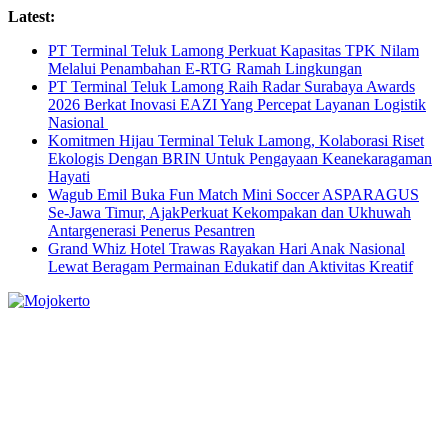
Skip
Latest:
to
PT Terminal Teluk Lamong Perkuat Kapasitas TPK Nilam
content
Melalui Penambahan E-RTG Ramah Lingkungan
PT Terminal Teluk Lamong Raih Radar Surabaya Awards
2026 Berkat Inovasi EAZI Yang Percepat Layanan Logistik
Nasional
Komitmen Hijau Terminal Teluk Lamong, Kolaborasi Riset
Ekologis Dengan BRIN Untuk Pengayaan Keanekaragaman
Hayati
Wagub Emil Buka Fun Match Mini Soccer ASPARAGUS
Se-Jawa Timur, AjakPerkuat Kekompakan dan Ukhuwah
Antargenerasi Penerus Pesantren
Grand Whiz Hotel Trawas Rayakan Hari Anak Nasional
Lewat Beragam Permainan Edukatif dan Aktivitas Kreatif