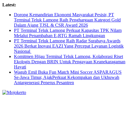
Skip
Latest:
to
Dorong Kemandirian Ekonomi Masyarakat Pesisir, PT
content
Terminal Teluk Lamong Raih Penghargaan Kategori Gold
Dalam Ajang TJSL & CSR Award 2026
PT Terminal Teluk Lamong Perkuat Kapasitas TPK Nilam
Melalui Penambahan E-RTG Ramah Lingkungan
PT Terminal Teluk Lamong Raih Radar Surabaya Awards
2026 Berkat Inovasi EAZI Yang Percepat Layanan Logistik
Nasional
Komitmen Hijau Terminal Teluk Lamong, Kolaborasi Riset
Ekologis Dengan BRIN Untuk Pengayaan Keanekaragaman
Hayati
Wagub Emil Buka Fun Match Mini Soccer ASPARAGUS
Se-Jawa Timur, AjakPerkuat Kekompakan dan Ukhuwah
Antargenerasi Penerus Pesantren