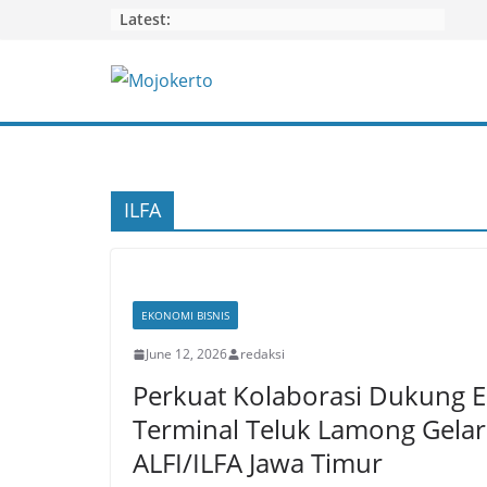
Skip
Latest:
to
content
ILFA
EKONOMI BISNIS
June 12, 2026
redaksi
Perkuat Kolaborasi Dukung Ek
Terminal Teluk Lamong Gela
ALFI/ILFA Jawa Timur