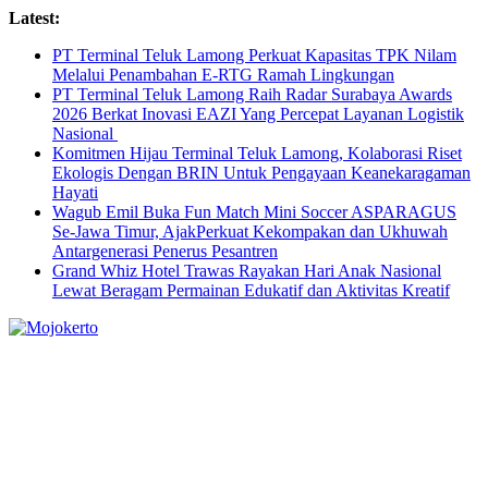
Skip
Latest:
to
PT Terminal Teluk Lamong Perkuat Kapasitas TPK Nilam
content
Melalui Penambahan E-RTG Ramah Lingkungan
PT Terminal Teluk Lamong Raih Radar Surabaya Awards
2026 Berkat Inovasi EAZI Yang Percepat Layanan Logistik
Nasional
Komitmen Hijau Terminal Teluk Lamong, Kolaborasi Riset
Ekologis Dengan BRIN Untuk Pengayaan Keanekaragaman
Hayati
Wagub Emil Buka Fun Match Mini Soccer ASPARAGUS
Se-Jawa Timur, AjakPerkuat Kekompakan dan Ukhuwah
Antargenerasi Penerus Pesantren
Grand Whiz Hotel Trawas Rayakan Hari Anak Nasional
Lewat Beragam Permainan Edukatif dan Aktivitas Kreatif