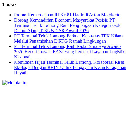
Skip
Latest:
to
Promo Kemerdekaan RI Ke 81 Hadir di Aston Mojokerto
content
Dorong Kemandirian Ekonomi Masyarakat Pesisir, PT
Terminal Teluk Lamong Raih Penghargaan Kategori Gold
Dalam Ajang TJSL & CSR Award 2026
PT Terminal Teluk Lamong Perkuat Kapasitas TPK Nilam
Melalui Penambahan E-RTG Ramah Lingkungan
PT Terminal Teluk Lamong Raih Radar Surabaya Awards
2026 Berkat Inovasi EAZI Yang Percepat Layanan Logistik
Nasional
Komitmen Hijau Terminal Teluk Lamong, Kolaborasi Riset
Ekologis Dengan BRIN Untuk Pengayaan Keanekaragaman
Hayati