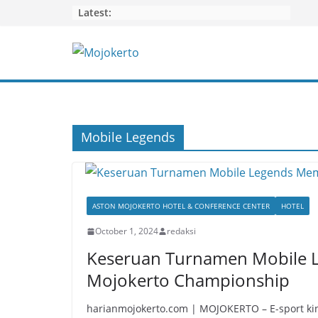
Skip
Latest:
to
content
Mobile Legends
ASTON MOJOKERTO HOTEL & CONFERENCE CENTER
HOTEL
October 1, 2024
redaksi
Keseruan Turnamen Mobile 
Mojokerto Championship
harianmojokerto.com | MOJOKERTO – E-sport kin