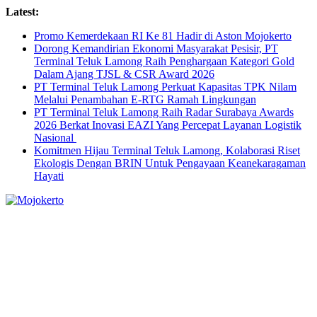
Skip
Latest:
to
Promo Kemerdekaan RI Ke 81 Hadir di Aston Mojokerto
content
Dorong Kemandirian Ekonomi Masyarakat Pesisir, PT
Terminal Teluk Lamong Raih Penghargaan Kategori Gold
Dalam Ajang TJSL & CSR Award 2026
PT Terminal Teluk Lamong Perkuat Kapasitas TPK Nilam
Melalui Penambahan E-RTG Ramah Lingkungan
PT Terminal Teluk Lamong Raih Radar Surabaya Awards
2026 Berkat Inovasi EAZI Yang Percepat Layanan Logistik
Nasional
Komitmen Hijau Terminal Teluk Lamong, Kolaborasi Riset
Ekologis Dengan BRIN Untuk Pengayaan Keanekaragaman
Hayati