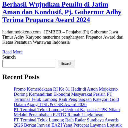
Berhasil Wujudkan Pemilu di Jatim
Aman dan Kondusif, Pj. Gubernur Adhy
Terima Prapanca Award 2024
harianmojokerto.com | JEMBER – Penjabat (Pj) Gubernur Jawa
Timur Adhy Karyono menerima penghargaan Prapanca Award dari
Ketua Persatuan Wartawan Indonesia
Read More
Search
Search
Recent Posts
Promo Kemerdekaan RI Ke 81 Hadir di Aston Mojokerto
Dorong Kemandirian Ekonomi Masyarakat Pesisir, PT
Terminal Teluk Lamong Raih Penghargaan Kategori Gold
Dalam Ajang TJSL & CSR Award 2026
PT Terminal Teluk Lamong Perkuat Kapasitas TPK Nilam
Melalui Penambahan E-RTG Ramah Lingkungan
PT Terminal Teluk Lamong Raih Radar Surabaya Awards
2026 Berkat Inovasi EAZI Yang Percepat Layanan Logistik