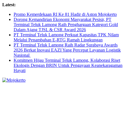
Skip
Latest:
to
Promo Kemerdekaan RI Ke 81 Hadir di Aston Mojokerto
content
Dorong Kemandirian Ekonomi Masyarakat Pesisir, PT
Terminal Teluk Lamong Raih Penghargaan Kategori Gold
Dalam Ajang TJSL & CSR Award 2026
PT Terminal Teluk Lamong Perkuat Kapasitas TPK Nilam
Melalui Penambahan E-RTG Ramah Lingkungan
PT Terminal Teluk Lamong Raih Radar Surabaya Awards
2026 Berkat Inovasi EAZI Yang Percepat Layanan Logistik
Nasional
Komitmen Hijau Terminal Teluk Lamong, Kolaborasi Riset
Ekologis Dengan BRIN Untuk Pengayaan Keanekaragaman
Hayati