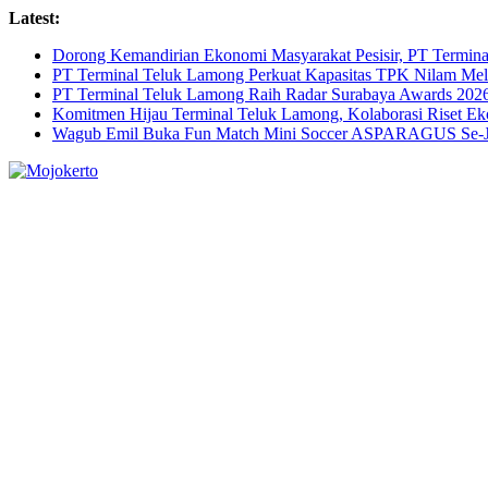
Skip
Latest:
to
Dorong Kemandirian Ekonomi Masyarakat Pesisir, PT Termi
content
PT Terminal Teluk Lamong Perkuat Kapasitas TPK Nilam M
PT Terminal Teluk Lamong Raih Radar Surabaya Awards 2026 
Komitmen Hijau Terminal Teluk Lamong, Kolaborasi Riset 
Wagub Emil Buka Fun Match Mini Soccer ASPARAGUS Se-Jaw