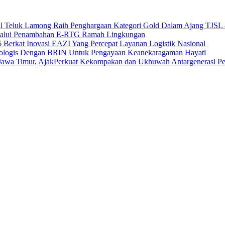
nal Teluk Lamong Raih Penghargaan Kategori Gold Dalam Ajang TJS
elalui Penambahan E-RTG Ramah Lingkungan
Berkat Inovasi EAZI Yang Percepat Layanan Logistik Nasional
Ekologis Dengan BRIN Untuk Pengayaan Keanekaragaman Hayati
a Timur, AjakPerkuat Kekompakan dan Ukhuwah Antargenerasi Pen