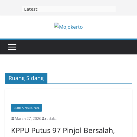
Skip
Latest:
to
content
Ruang Sidang
BERITA NASIONAL
March 27, 2026
redaksi
KPPU Putus 97 Pinjol Bersalah,