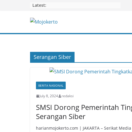
Skip
Latest:
to
content
Serangan Siber
BERITA NASIONAL
July 8, 2024
redaksi
SMSI Dorong Pemerintah Tin
Serangan Siber
harianmojokerto.com | JAKARTA – Serikat Media