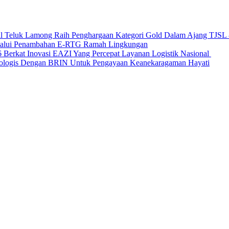
nal Teluk Lamong Raih Penghargaan Kategori Gold Dalam Ajang TJS
elalui Penambahan E-RTG Ramah Lingkungan
Berkat Inovasi EAZI Yang Percepat Layanan Logistik Nasional
Ekologis Dengan BRIN Untuk Pengayaan Keanekaragaman Hayati