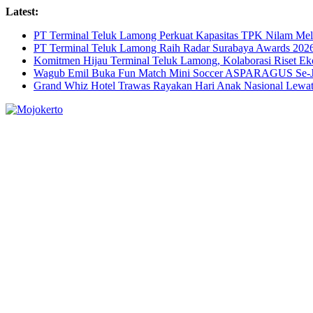
Skip
Latest:
to
PT Terminal Teluk Lamong Perkuat Kapasitas TPK Nilam M
content
PT Terminal Teluk Lamong Raih Radar Surabaya Awards 2026 
Komitmen Hijau Terminal Teluk Lamong, Kolaborasi Riset 
Wagub Emil Buka Fun Match Mini Soccer ASPARAGUS Se-Jaw
Grand Whiz Hotel Trawas Rayakan Hari Anak Nasional Lewat 