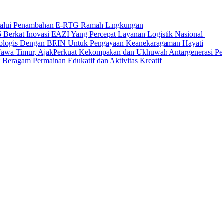
elalui Penambahan E-RTG Ramah Lingkungan
Berkat Inovasi EAZI Yang Percepat Layanan Logistik Nasional
Ekologis Dengan BRIN Untuk Pengayaan Keanekaragaman Hayati
a Timur, AjakPerkuat Kekompakan dan Ukhuwah Antargenerasi Pen
Beragam Permainan Edukatif dan Aktivitas Kreatif