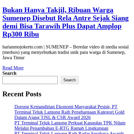
Bukan Hanya Takjil, Ribuan Warga
Sumenep Disebut Rela Antre Sejak Siang
demi Bisa Tarawih Plus Dapat Amplop
Rp300 Ribu
harianmojokerto.com | SUMENEP – Beredar video di media sosial
(medsos) yang menyebutkan tradisi unik para warga di Sumenep,
Jawa Timur
Read More
Search
Search
Recent Posts
Dorong Kemandirian Ekonomi Masyarakat Pesisir, PT
Terminal Teluk Lamong Raih Penghargaan Kategori Gold
Dalam Ajang TJSL & CSR Award 2026
PT Terminal Teluk Lamong Perkuat Kapasitas TPK Nilam
Melalui Penambahan E-RTG Ramah Lingkungan
PT Terminal Teluk Lamong Raih Radar Surabaya Awards