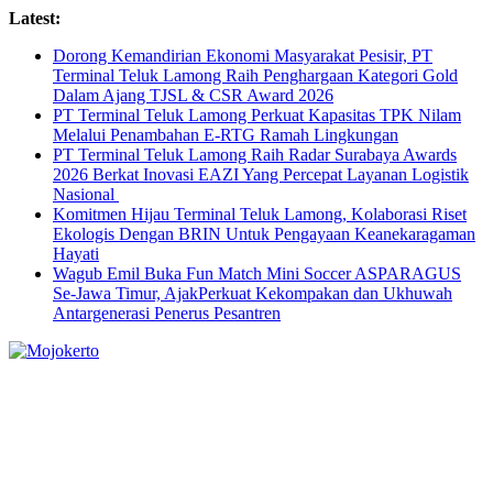
Skip
Latest:
to
Dorong Kemandirian Ekonomi Masyarakat Pesisir, PT
content
Terminal Teluk Lamong Raih Penghargaan Kategori Gold
Dalam Ajang TJSL & CSR Award 2026
PT Terminal Teluk Lamong Perkuat Kapasitas TPK Nilam
Melalui Penambahan E-RTG Ramah Lingkungan
PT Terminal Teluk Lamong Raih Radar Surabaya Awards
2026 Berkat Inovasi EAZI Yang Percepat Layanan Logistik
Nasional
Komitmen Hijau Terminal Teluk Lamong, Kolaborasi Riset
Ekologis Dengan BRIN Untuk Pengayaan Keanekaragaman
Hayati
Wagub Emil Buka Fun Match Mini Soccer ASPARAGUS
Se-Jawa Timur, AjakPerkuat Kekompakan dan Ukhuwah
Antargenerasi Penerus Pesantren