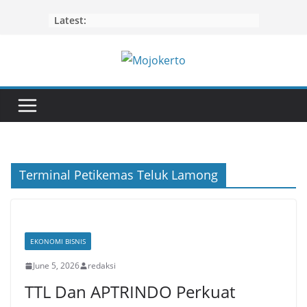
Skip
Latest:
to
content
Terminal Petikemas Teluk Lamong
EKONOMI BISNIS
June 5, 2026
redaksi
TTL Dan APTRINDO Perkuat