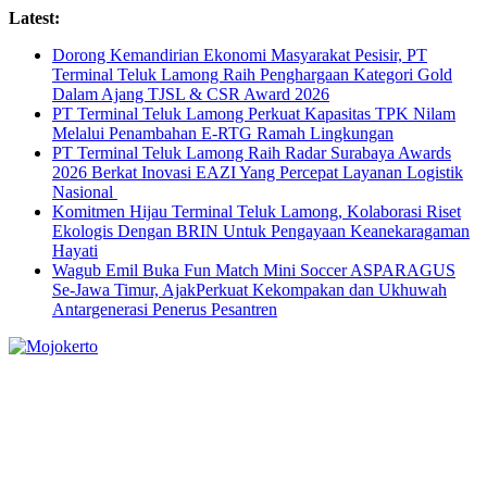
Skip
Latest:
to
Dorong Kemandirian Ekonomi Masyarakat Pesisir, PT
content
Terminal Teluk Lamong Raih Penghargaan Kategori Gold
Dalam Ajang TJSL & CSR Award 2026
PT Terminal Teluk Lamong Perkuat Kapasitas TPK Nilam
Melalui Penambahan E-RTG Ramah Lingkungan
PT Terminal Teluk Lamong Raih Radar Surabaya Awards
2026 Berkat Inovasi EAZI Yang Percepat Layanan Logistik
Nasional
Komitmen Hijau Terminal Teluk Lamong, Kolaborasi Riset
Ekologis Dengan BRIN Untuk Pengayaan Keanekaragaman
Hayati
Wagub Emil Buka Fun Match Mini Soccer ASPARAGUS
Se-Jawa Timur, AjakPerkuat Kekompakan dan Ukhuwah
Antargenerasi Penerus Pesantren