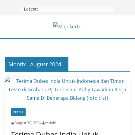
Skip
Latest:
to
content
Month:
August 2024
BERITA
August 30, 2024
redaksi
Terima Dubes India Untuk