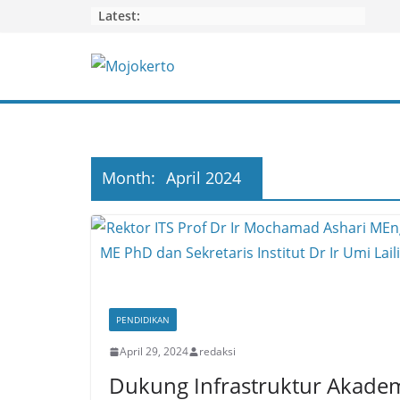
Skip
Latest:
to
content
Month:
April 2024
PENDIDIKAN
April 29, 2024
redaksi
Dukung Infrastruktur Akadem