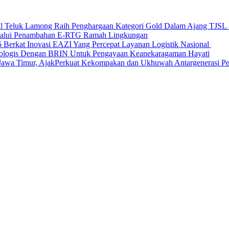
nal Teluk Lamong Raih Penghargaan Kategori Gold Dalam Ajang TJS
elalui Penambahan E-RTG Ramah Lingkungan
Berkat Inovasi EAZI Yang Percepat Layanan Logistik Nasional
Ekologis Dengan BRIN Untuk Pengayaan Keanekaragaman Hayati
a Timur, AjakPerkuat Kekompakan dan Ukhuwah Antargenerasi Pen