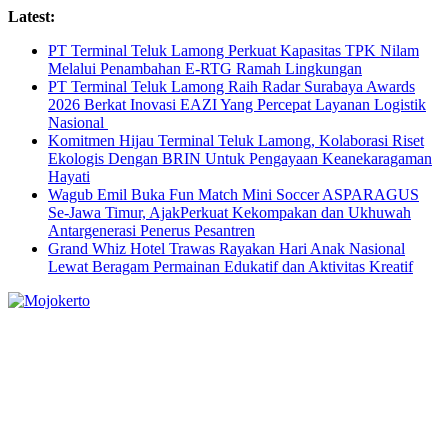
Skip
Latest:
to
PT Terminal Teluk Lamong Perkuat Kapasitas TPK Nilam
content
Melalui Penambahan E-RTG Ramah Lingkungan
PT Terminal Teluk Lamong Raih Radar Surabaya Awards
2026 Berkat Inovasi EAZI Yang Percepat Layanan Logistik
Nasional
Komitmen Hijau Terminal Teluk Lamong, Kolaborasi Riset
Ekologis Dengan BRIN Untuk Pengayaan Keanekaragaman
Hayati
Wagub Emil Buka Fun Match Mini Soccer ASPARAGUS
Se-Jawa Timur, AjakPerkuat Kekompakan dan Ukhuwah
Antargenerasi Penerus Pesantren
Grand Whiz Hotel Trawas Rayakan Hari Anak Nasional
Lewat Beragam Permainan Edukatif dan Aktivitas Kreatif