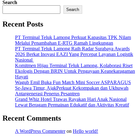
Search
Search
Recent Posts
PT Terminal Teluk Lamong Perkuat Kapasitas TPK Nilam
Melalui Penambahan E-RTG Ramah Lingkungan
PT Terminal Teluk Lamong Raih Radar Surabaya Awards
2026 Berkat Inovasi EAZI Yang Percepat Layanan Logistik
Nasional
Komitmen Hijau Terminal Teluk Lamong, Kolaborasi Riset
Ekologis Dengan BRIN Untuk Pengayaan Keanekaragaman
Hayati
Wagub Emil Buka Fun Match Mini Soccer ASPARAGUS
Se-Jawa Timur, AjakPerkuat Kekompakan dan Ukhuwah
Antargenerasi Penerus Pesantren
Grand Whiz Hotel Trawas Rayakan Hari Anak Nasional
Lewat Beragam Permainan Edukatif dan Aktivitas Kreatif
Recent Comments
A WordPress Commenter
on
Hello world!