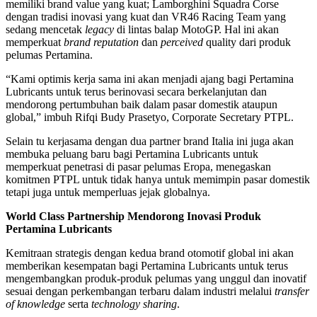
memiliki brand value yang kuat; Lamborghini Squadra Corse
dengan tradisi inovasi yang kuat dan VR46 Racing Team yang
sedang mencetak
legacy
di lintas balap MotoGP. Hal ini akan
memperkuat
brand reputation
dan
perceived
quality dari produk
pelumas Pertamina.
“Kami optimis kerja sama ini akan menjadi ajang bagi Pertamina
Lubricants untuk terus berinovasi secara berkelanjutan dan
mendorong pertumbuhan baik dalam pasar domestik ataupun
global,” imbuh Rifqi Budy Prasetyo, Corporate Secretary PTPL.
Selain tu kerjasama dengan dua partner brand Italia ini juga akan
membuka peluang baru bagi Pertamina Lubricants untuk
memperkuat penetrasi di pasar pelumas Eropa, menegaskan
komitmen PTPL untuk tidak hanya untuk memimpin pasar domestik
tetapi juga untuk memperluas jejak globalnya.
World Class Partnership Mendorong Inovasi Produk
Pertamina Lubricants
Kemitraan strategis dengan kedua brand otomotif global ini akan
memberikan kesempatan bagi Pertamina Lubricants untuk terus
mengembangkan produk-produk pelumas yang unggul dan inovatif
sesuai dengan perkembangan terbaru dalam industri melalui
transfer
of knowledge
serta
technology sharing
.