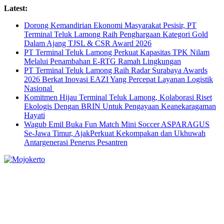
Skip
Latest:
to
Dorong Kemandirian Ekonomi Masyarakat Pesisir, PT
content
Terminal Teluk Lamong Raih Penghargaan Kategori Gold
Dalam Ajang TJSL & CSR Award 2026
PT Terminal Teluk Lamong Perkuat Kapasitas TPK Nilam
Melalui Penambahan E-RTG Ramah Lingkungan
PT Terminal Teluk Lamong Raih Radar Surabaya Awards
2026 Berkat Inovasi EAZI Yang Percepat Layanan Logistik
Nasional
Komitmen Hijau Terminal Teluk Lamong, Kolaborasi Riset
Ekologis Dengan BRIN Untuk Pengayaan Keanekaragaman
Hayati
Wagub Emil Buka Fun Match Mini Soccer ASPARAGUS
Se-Jawa Timur, AjakPerkuat Kekompakan dan Ukhuwah
Antargenerasi Penerus Pesantren