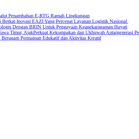
elalui Penambahan E-RTG Ramah Lingkungan
Berkat Inovasi EAZI Yang Percepat Layanan Logistik Nasional
Ekologis Dengan BRIN Untuk Pengayaan Keanekaragaman Hayati
a Timur, AjakPerkuat Kekompakan dan Ukhuwah Antargenerasi Pen
Beragam Permainan Edukatif dan Aktivitas Kreatif