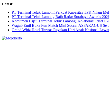
Skip
Latest:
to
PT Terminal Teluk Lamong Perkuat Kapasitas TPK Nilam M
content
PT Terminal Teluk Lamong Raih Radar Surabaya Awards 2026 
Komitmen Hijau Terminal Teluk Lamong, Kolaborasi Riset 
Wagub Emil Buka Fun Match Mini Soccer ASPARAGUS Se-Jaw
Grand Whiz Hotel Trawas Rayakan Hari Anak Nasional Lewat 