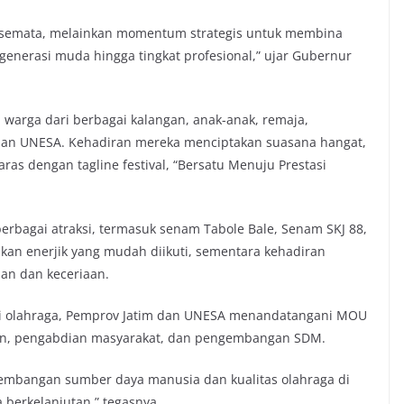
an semata, melainkan momentum strategis untuk membina
generasi muda hingga tingkat profesional,” ujar Gubernur
an warga dari berbagai kalangan, anak-anak, remaja,
man UNESA. Kehadiran mereka menciptakan suasana hangat,
as dengan tagline festival, “Bersatu Menuju Prestasi
rbagai atraksi, termasuk senam Tabole Bale, Senam SKJ 88,
kan enerjik yang mudah diikuti, sementara kehadiran
an dan keceriaan.
si olahraga, Pemprov Jatim dan UNESA menandatangani MOU
ian, pengabdian masyarakat, dan pengembangan SDM.
gembangan sumber daya manusia dan kualitas olahraga di
a berkelanjutan,” tegasnya.