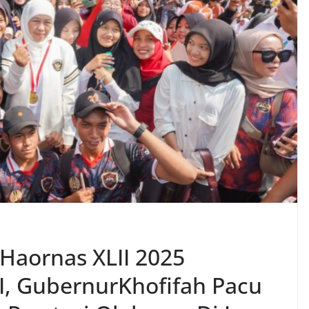
l Haornas XLII 2025
, GubernurKhofifah Pacu