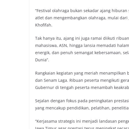
“Festival olahraga bukan sekadar ajang hibur
atlet dan mengembangkan olahraga, mulai dari 
Khofifah.
Tak hanya itu, ajang ini juga ramai diikuti ribu
mahasiswa, ASN, hingga lansia memadati hala
energik, dan penuh semangat kebersamaan, selar
Dunia”.
Rangkaian kegiatan yang meriah menampilkan be
dan Senam Laga. Ribuan peserta mengikuti gera
Gubernur di tengah peserta menambah keakrab
Sejalan dengan fokus pada peningkatan presta
yang mencakup pendidikan, pelatihan, penelit
“Kerjasama strategis ini menjadi landasan pen
Jawa Timur agar prestasi terus meningkat secar