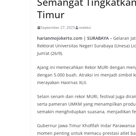
Semangat Tingkatkan 
Timur
September 27, 2025
redaksi
harianmojokerto.com | SURABAYA –
Gelaran Jat
Rektorat Universitas Negeri Surabaya (Unesa) 
Jum’at (26/9).
Ajang ini memecahkan Rekor MURI dengan mengh
dengan 5.000 buah. Atraksi ini menjadi simbol 
merayakan Haornas XLII.
Selain senam dan rekor MURI, festival juga dira
serta pameran UMKM yang menampilkan produk g
semakin menghidupkan suasana, menjadikan fe
Gubernur Jawa Timur Khofifah Indar Parawansa 
momen penting untuk memacu prestasi atlet bai