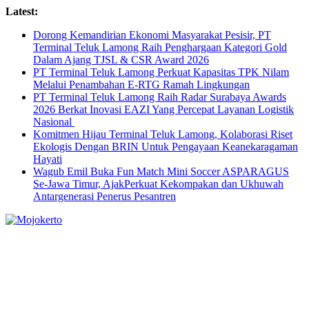
Skip
Latest:
to
Dorong Kemandirian Ekonomi Masyarakat Pesisir, PT
content
Terminal Teluk Lamong Raih Penghargaan Kategori Gold
Dalam Ajang TJSL & CSR Award 2026
PT Terminal Teluk Lamong Perkuat Kapasitas TPK Nilam
Melalui Penambahan E-RTG Ramah Lingkungan
PT Terminal Teluk Lamong Raih Radar Surabaya Awards
2026 Berkat Inovasi EAZI Yang Percepat Layanan Logistik
Nasional
Komitmen Hijau Terminal Teluk Lamong, Kolaborasi Riset
Ekologis Dengan BRIN Untuk Pengayaan Keanekaragaman
Hayati
Wagub Emil Buka Fun Match Mini Soccer ASPARAGUS
Se-Jawa Timur, AjakPerkuat Kekompakan dan Ukhuwah
Antargenerasi Penerus Pesantren