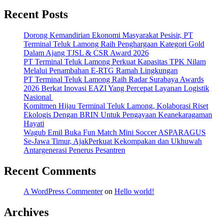
Recent Posts
Dorong Kemandirian Ekonomi Masyarakat Pesisir, PT
Terminal Teluk Lamong Raih Penghargaan Kategori Gold
Dalam Ajang TJSL & CSR Award 2026
PT Terminal Teluk Lamong Perkuat Kapasitas TPK Nilam
Melalui Penambahan E-RTG Ramah Lingkungan
PT Terminal Teluk Lamong Raih Radar Surabaya Awards
2026 Berkat Inovasi EAZI Yang Percepat Layanan Logistik
Nasional
Komitmen Hijau Terminal Teluk Lamong, Kolaborasi Riset
Ekologis Dengan BRIN Untuk Pengayaan Keanekaragaman
Hayati
Wagub Emil Buka Fun Match Mini Soccer ASPARAGUS
Se-Jawa Timur, AjakPerkuat Kekompakan dan Ukhuwah
Antargenerasi Penerus Pesantren
Recent Comments
A WordPress Commenter
on
Hello world!
Archives