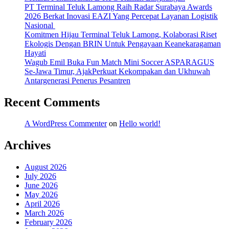
PT Terminal Teluk Lamong Raih Radar Surabaya Awards
2026 Berkat Inovasi EAZI Yang Percepat Layanan Logistik
Nasional
Komitmen Hijau Terminal Teluk Lamong, Kolaborasi Riset
Ekologis Dengan BRIN Untuk Pengayaan Keanekaragaman
Hayati
Wagub Emil Buka Fun Match Mini Soccer ASPARAGUS
Se-Jawa Timur, AjakPerkuat Kekompakan dan Ukhuwah
Antargenerasi Penerus Pesantren
Recent Comments
A WordPress Commenter
on
Hello world!
Archives
August 2026
July 2026
June 2026
May 2026
April 2026
March 2026
February 2026