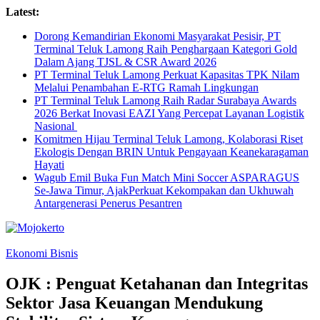
Skip
Latest:
to
Dorong Kemandirian Ekonomi Masyarakat Pesisir, PT
content
Terminal Teluk Lamong Raih Penghargaan Kategori Gold
Dalam Ajang TJSL & CSR Award 2026
PT Terminal Teluk Lamong Perkuat Kapasitas TPK Nilam
Melalui Penambahan E-RTG Ramah Lingkungan
PT Terminal Teluk Lamong Raih Radar Surabaya Awards
2026 Berkat Inovasi EAZI Yang Percepat Layanan Logistik
Nasional
Komitmen Hijau Terminal Teluk Lamong, Kolaborasi Riset
Ekologis Dengan BRIN Untuk Pengayaan Keanekaragaman
Hayati
Wagub Emil Buka Fun Match Mini Soccer ASPARAGUS
Se-Jawa Timur, AjakPerkuat Kekompakan dan Ukhuwah
Antargenerasi Penerus Pesantren
Ekonomi Bisnis
OJK : Penguat Ketahanan dan Integritas
Sektor Jasa Keuangan Mendukung