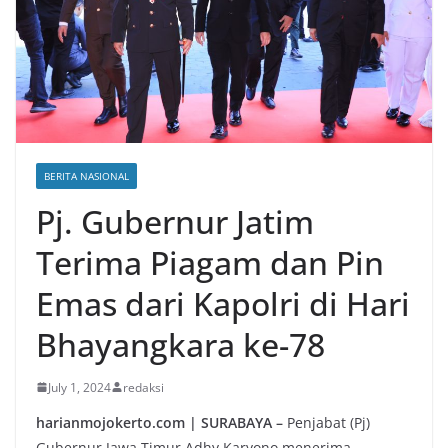
Keanekaragaman Hayati
BERITA NASIONAL
Pj. Gubernur Jatim
Terima Piagam dan Pin
Emas dari Kapolri di Hari
Bhayangkara ke-78
July 1, 2024
redaksi
harianmojokerto.com | SURABAYA –
Penjabat (Pj)
Gubernur Jawa Timur Adhy Karyono menerima