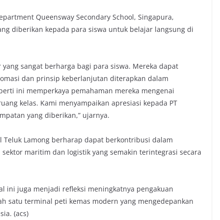
f Department Queensway Secondary School, Singapura,
g diberikan kepada para siswa untuk belajar langsung di
 yang sangat berharga bagi para siswa. Mereka dapat
tomasi dan prinsip keberlanjutan diterapkan dalam
eperti ini memperkaya pemahaman mereka mengenai
i ruang kelas. Kami menyampaikan apresiasi kepada PT
patan yang diberikan,” ujarnya.
nal Teluk Lamong berharap dapat berkontribusi dalam
tor maritim dan logistik yang semakin terintegrasi secara
al ini juga menjadi refleksi meningkatnya pengakuan
lah satu terminal peti kemas modern yang mengedepankan
sia. (acs)