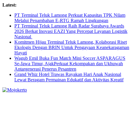
Skip
Latest:
to
PT Terminal Teluk Lamong Perkuat Kapasitas TPK Nilam
content
Melalui Penambahan E-RTG Ramah Lingkungan
PT Terminal Teluk Lamong Raih Radar Surabaya Awards
2026 Berkat Inovasi EAZI Yang Percepat Layanan Logistik
Nasional
Komitmen Hijau Terminal Teluk Lamong, Kolaborasi Riset
Ekologis Dengan BRIN Untuk Pengayaan Keanekaragaman
Hayati
Wagub Emil Buka Fun Match Mini Soccer ASPARAGUS
Se-Jawa Timur, AjakPerkuat Kekompakan dan Ukhuwah
Antargenerasi Penerus Pesantren
Grand Whiz Hotel Trawas Rayakan Hari Anak Nasional
Lewat Beragam Permainan Edukatif dan Aktivitas Kreatif