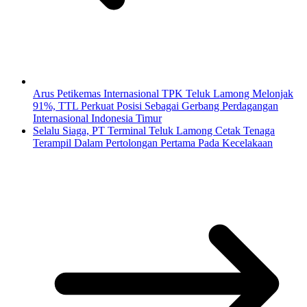
Arus Petikemas Internasional TPK Teluk Lamong Melonjak
91%, TTL Perkuat Posisi Sebagai Gerbang Perdagangan
Internasional Indonesia Timur
Selalu Siaga, PT Terminal Teluk Lamong Cetak Tenaga
Terampil Dalam Pertolongan Pertama Pada Kecelakaan