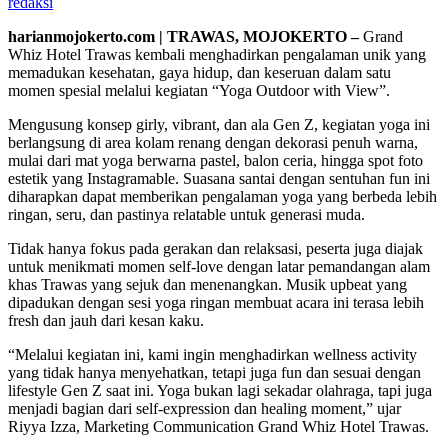
redaksi
harianmojokerto.com | TRAWAS, MOJOKERTO –
Grand
Whiz Hotel Trawas kembali menghadirkan pengalaman unik yang
memadukan kesehatan, gaya hidup, dan keseruan dalam satu
momen spesial melalui kegiatan “Yoga Outdoor with View”.
Mengusung konsep girly, vibrant, dan ala Gen Z, kegiatan yoga ini
berlangsung di area kolam renang dengan dekorasi penuh warna,
mulai dari mat yoga berwarna pastel, balon ceria, hingga spot foto
estetik yang Instagramable. Suasana santai dengan sentuhan fun ini
diharapkan dapat memberikan pengalaman yoga yang berbeda lebih
ringan, seru, dan pastinya relatable untuk generasi muda.
Tidak hanya fokus pada gerakan dan relaksasi, peserta juga diajak
untuk menikmati momen self-love dengan latar pemandangan alam
khas Trawas yang sejuk dan menenangkan. Musik upbeat yang
dipadukan dengan sesi yoga ringan membuat acara ini terasa lebih
fresh dan jauh dari kesan kaku.
“Melalui kegiatan ini, kami ingin menghadirkan wellness activity
yang tidak hanya menyehatkan, tetapi juga fun dan sesuai dengan
lifestyle Gen Z saat ini. Yoga bukan lagi sekadar olahraga, tapi juga
menjadi bagian dari self-expression dan healing moment,” ujar
Riyya Izza, Marketing Communication Grand Whiz Hotel Trawas.