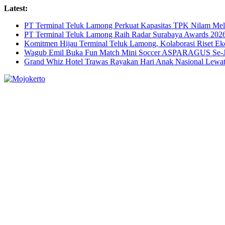
Skip
Latest:
to
PT Terminal Teluk Lamong Perkuat Kapasitas TPK Nilam M
content
PT Terminal Teluk Lamong Raih Radar Surabaya Awards 2026 
Komitmen Hijau Terminal Teluk Lamong, Kolaborasi Riset 
Wagub Emil Buka Fun Match Mini Soccer ASPARAGUS Se-Jaw
Grand Whiz Hotel Trawas Rayakan Hari Anak Nasional Lewat 