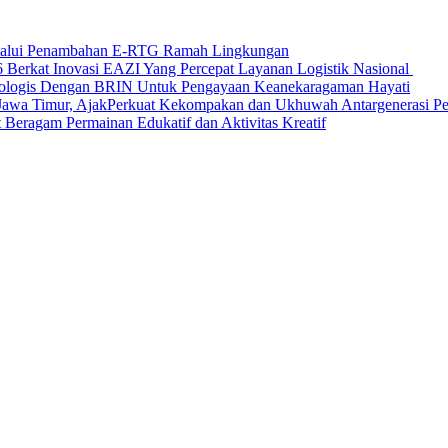
elalui Penambahan E-RTG Ramah Lingkungan
Berkat Inovasi EAZI Yang Percepat Layanan Logistik Nasional
Ekologis Dengan BRIN Untuk Pengayaan Keanekaragaman Hayati
a Timur, AjakPerkuat Kekompakan dan Ukhuwah Antargenerasi Pen
Beragam Permainan Edukatif dan Aktivitas Kreatif